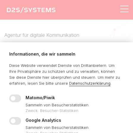
AGENTUR
LÖSUNGEN
Agentur für digitale Kommunikation
LEISTUNGEN
REFERENZEN
Informationen, die wir sammeln
Als Software-Manufaktur &
Diese Website verwendet Dienste von Drittanbietern. Um
KONTAKT
Internetdienstleister entwickeln wir
Ihre Privatsphäre zu schützen und zu verwalten, können
Sie diese Dienste hier überprüfen und steuern.
Um mehr zu
ganzheitliche
digitale Strategien
und
erfahren, lesen Sie bitte unsere
Datenschutzerklärung
.
realisieren individuelle Plattformen für
Matomo/Piwik
E-Commerce
&
Online-Marketing
.
Sammeln von Besucherstatistiken
Zweck
:
Besucher-Statistiken
Google Analytics
Sammeln von Besucherstatistiken